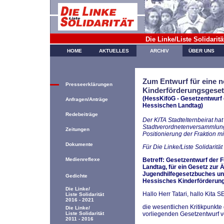
Die Linke/Liste Solidarit
HOME
AKTUELLES
ARCHIV
ÜBER UNS
Zum Entwurf für eine 
Presseerklärungen
Kinderförderungsgese
(HessKiföG - Gesetzentwurf
Anfragen/Anträge
Hessischen Landtag)
Redebeiträge
Der KITA Stadtelternbeirat ha
Stadtverordnetenversammlung
Zeitungen
Positionierung der Fraktion mi
Dokumente
Für Die Linke/Liste Solidaritä
Medienreflexe
Betreff: Gesetzentwurf der
Landtag, für ein Gesetz zur
Jugendhilfegesetzbuches un
Gedichte
Hessisches Kinderförderun
Die Linke/
Hallo Herr Tatari, hallo Kita S
Liste Solidarität
2016 - 2021
die wesentlichen Kritikpunkte 
Die Linke/
Liste Solidarität
vorliegenden Gesetzentwurf 
2011 - 2016