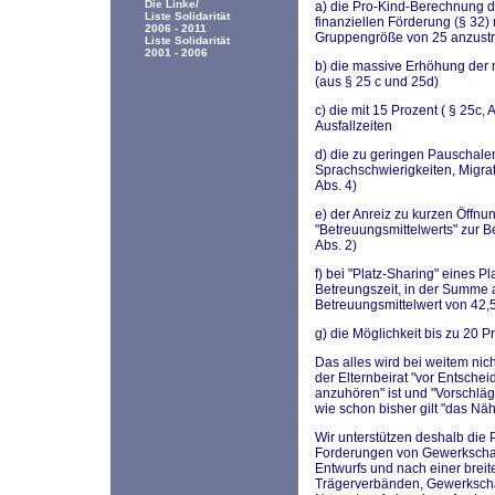
Die Linke/
a) die Pro-Kind-Berechnung d
Liste Solidarität
finanziellen Förderung (§ 32)
2006 - 2011
Gruppengröße von 25 anzust
Liste Solidarität
2001 - 2006
b) die massive Erhöhung de
(aus § 25 c und 25d)
c) die mit 15 Prozent ( § 25c,
Ausfallzeiten
d) die zu geringen Pauschalen
Sprachschwierigkeiten, Migra
Abs. 4)
e) der Anreiz zu kurzen Öffnu
"Betreuungsmittelwerts" zur B
Abs. 2)
f) bei "Platz-Sharing" eines P
Betreungszeit, in der Summe a
Betreuungsmittelwert von 42,
g) die Möglichkeit bis zu 20 
Das alles wird bei weitem ni
der Elternbeirat "vor Entsche
anzuhören" ist und "Vorschläge
wie schon bisher gilt "das Nähe
Wir unterstützen deshalb die 
Forderungen von Gewerkscha
Entwurfs und nach einer breit
Trägerverbänden, Gewerkschaf