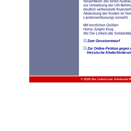
Neuentwurf, der einen Ausba
zur Umsetzung der UN-Behinde
deutlich verbesserte finanzie
Abdeckung der Kosten im Sinn
Landesverfassung) vorsieht.
Mit herzlichen Grüßen
Heinz-Jürgen Krug
(für Die Linke/Liste Solidarität
Zum Gesetzentwurf
Zur Online-Petition gegen
Hessische Kinderförderun
© 2020 Die Linke/Liste Solidarität